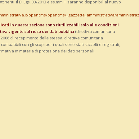
attinenti il D. Lgs. 33/2013 e ss.mm.ii. saranno disponibili al nuovo
mministrativa.it/opencms/opencms/_gazzetta_amministrativa/amministra
licati
in questa sezione sono riutilizzabili solo alle condizioni
iva vigente sul riuso dei dati pubblici
(direttiva comunitaria
/2006 di recepimento della stessa, direttiva comunitaria
compatibili con gli scopi per i quali sono stati raccolti e registrati,
ormativa in materia di protezione dei dati personali.